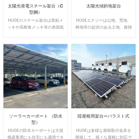
太陽光発電スチール架台（C
太陽光傾斜地架台
型鋼）
HUGEのスチール架台は亜鉛メ
HUGEエナジーは山地、荒地、
ッキや高耐食メッキ等の表面処
林地等の起伏のある土地、複雑
理をして、通常よりは錆に強
な地盤にオーダーメイドで対応
い。 高耐食スチールを用いた軽
可能です、日本全国範囲の
量鉄骨構造で、スパンを最大化
100MW以上の実績経験あり、開
し、基礎数を抑えたご提案が可
発した回転金具はいろいろな土
能です。他の材質に比べ値段が
地傾斜問題を解決できます。
安いです。
ソーラーカーポート （防水
陸屋根用架台—バラスト式
型）
HUGEの防水カーポートは大規
HUGEは多様な屋根取付金具を
模産業用にも住宅にも適用でき
開発して、様々な屋根に対応で