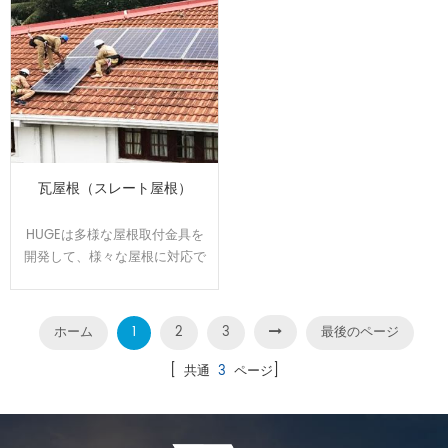
瓦屋根（スレート屋根）
HUGEは多様な屋根取付金具を
開発して、様々な屋根に対応で
きます。屋根のサイズと形状に
合わせてオーダーメイドで設
計、製造可能です。効率よく、
ホーム
1
2
3
最後のページ
施工性に優れた架台です。
[ 共通
3
ページ]