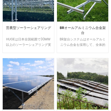
営農型ソーラーシェアリング
BRオールアルミニウム合金架
台
HUGEは日本全国範囲で30MW
BR架台システムはオールアルミ
以上のソーラーシェアリング実
ニウム合金を採用して、全体的
績を持ちます、植物特徴によっ
には美しくて、軽量かつ強度を
て柔軟的に調整できる架台を開
持ちます。U型の設計でカンタ
発して、太陽光パネルの影が夏
ンに取り付けられます、太陽光
の高温から作物や耕作者を守り
発電システムを設置する時間と
ます。農地資源の有効活用と経
コストは節約できます。アルミ
済収益をアップするのはお客様
表面は陽極処理で、耐食性が強
から良い評判を貰いました。
くて、太陽光架台は悪質な環境
で長い使用寿命を確保できま
す。