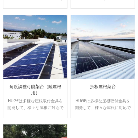
ます。駐車スベースで発電や売
きます。屋根のサイズと形状に
電が可能になり、電気代の節約
合わせてオーダーメイドで設
になります。太陽光の発電力を
計、製造可能です。効率よく、
維持しながら、雨の日の水漏れ
施工性に優れた架台です。
に悩む事もなくなります。
角度調整可能架台（陸屋根
折板屋根架台
用）
HUGEは多様な屋根取付金具を
HUGEは多様な屋根取付金具を
開発して、様々な屋根に対応で
開発して、様々な屋根に対応で
きます。屋根のサイズと形状に
きます。屋根のサイズと形状に
合わせてオーダーメイドで設
合わせてオーダーメイドで設
計、製造可能です。効率よく、
計、製造可能です。効率よく、
施工性に優れた架台です。
施工性に優れた架台です。