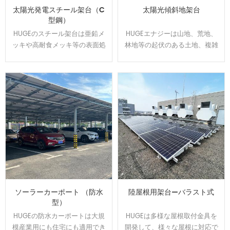
太陽光発電スチール架台（C
太陽光傾斜地架台
型鋼）
HUGEのスチール架台は亜鉛メ
HUGEエナジーは山地、荒地、
ッキや高耐食メッキ等の表面処
林地等の起伏のある土地、複雑
理をして、通常よりは錆に強
な地盤にオーダーメイドで対応
い。 高耐食スチールを用いた軽
可能です、日本全国範囲の
量鉄骨構造で、スパンを最大化
100MW以上の実績経験あり、開
し、基礎数を抑えたご提案が可
発した回転金具はいろいろな土
能です。他の材質に比べ値段が
地傾斜問題を解決できます。
安いです。
ソーラーカーポート （防水
陸屋根用架台—バラスト式
型）
HUGEの防水カーポートは大規
HUGEは多様な屋根取付金具を
模産業用にも住宅にも適用でき
開発して、様々な屋根に対応で