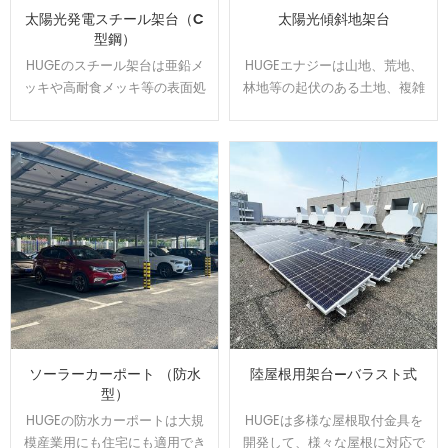
太陽光発電スチール架台（C
太陽光傾斜地架台
型鋼）
HUGEのスチール架台は亜鉛メ
HUGEエナジーは山地、荒地、
ッキや高耐食メッキ等の表面処
林地等の起伏のある土地、複雑
理をして、通常よりは錆に強
な地盤にオーダーメイドで対応
い。 高耐食スチールを用いた軽
可能です、日本全国範囲の
量鉄骨構造で、スパンを最大化
100MW以上の実績経験あり、開
し、基礎数を抑えたご提案が可
発した回転金具はいろいろな土
能です。他の材質に比べ値段が
地傾斜問題を解決できます。
安いです。
ソーラーカーポート （防水
陸屋根用架台—バラスト式
型）
HUGEの防水カーポートは大規
HUGEは多様な屋根取付金具を
模産業用にも住宅にも適用でき
開発して、様々な屋根に対応で