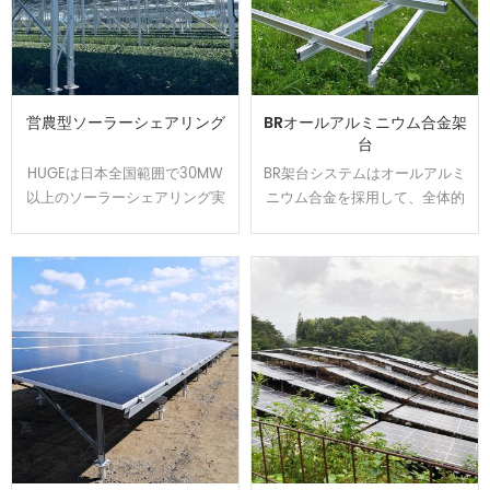
営農型ソーラーシェアリング
BRオールアルミニウム合金架
台
HUGEは日本全国範囲で30MW
BR架台システムはオールアルミ
以上のソーラーシェアリング実
ニウム合金を採用して、全体的
績を持ちます、植物特徴によっ
には美しくて、軽量かつ強度を
て柔軟的に調整できる架台を開
持ちます。U型の設計でカンタ
発して、太陽光パネルの影が夏
ンに取り付けられます、太陽光
の高温から作物や耕作者を守り
発電システムを設置する時間と
ます。農地資源の有効活用と経
コストは節約できます。アルミ
済収益をアップするのはお客様
表面は陽極処理で、耐食性が強
から良い評判を貰いました。
くて、太陽光架台は悪質な環境
で長い使用寿命を確保できま
す。