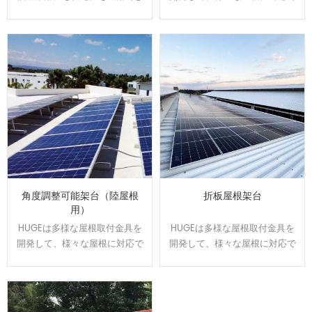
ます。駐車スベースで発電や売
きます。屋根のサイズと形状に
電が可能になり、電気代の節約
合わせてオーダーメイドで設
になります。太陽光の発電力を
計、製造可能です。効率よく、
維持しながら、雨の日の水漏れ
施工性に優れた架台です。
に悩む事もなくなります。
角度調整可能架台（陸屋根
折板屋根架台
用）
HUGEは多様な屋根取付金具を
HUGEは多様な屋根取付金具を
開発して、様々な屋根に対応で
開発して、様々な屋根に対応で
きます。屋根のサイズと形状に
きます。屋根のサイズと形状に
合わせてオーダーメイドで設
合わせてオーダーメイドで設
計、製造可能です。効率よく、
計、製造可能です。効率よく、
施工性に優れた架台です。
施工性に優れた架台です。