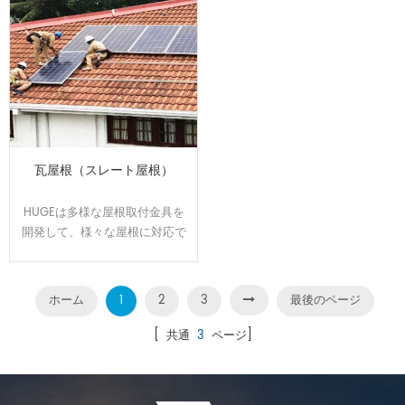
瓦屋根（スレート屋根）
HUGEは多様な屋根取付金具を
開発して、様々な屋根に対応で
きます。屋根のサイズと形状に
合わせてオーダーメイドで設
計、製造可能です。効率よく、
ホーム
1
2
3
最後のページ
施工性に優れた架台です。
[ 共通
3
ページ]