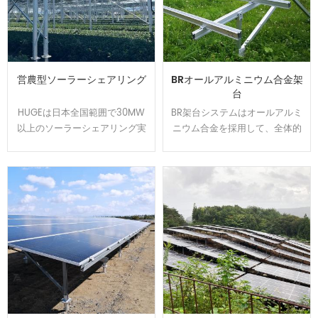
営農型ソーラーシェアリング
BRオールアルミニウム合金架
台
HUGEは日本全国範囲で30MW
BR架台システムはオールアルミ
以上のソーラーシェアリング実
ニウム合金を採用して、全体的
績を持ちます、植物特徴によっ
には美しくて、軽量かつ強度を
て柔軟的に調整できる架台を開
持ちます。U型の設計でカンタ
発して、太陽光パネルの影が夏
ンに取り付けられます、太陽光
の高温から作物や耕作者を守り
発電システムを設置する時間と
ます。農地資源の有効活用と経
コストは節約できます。アルミ
済収益をアップするのはお客様
表面は陽極処理で、耐食性が強
から良い評判を貰いました。
くて、太陽光架台は悪質な環境
で長い使用寿命を確保できま
す。