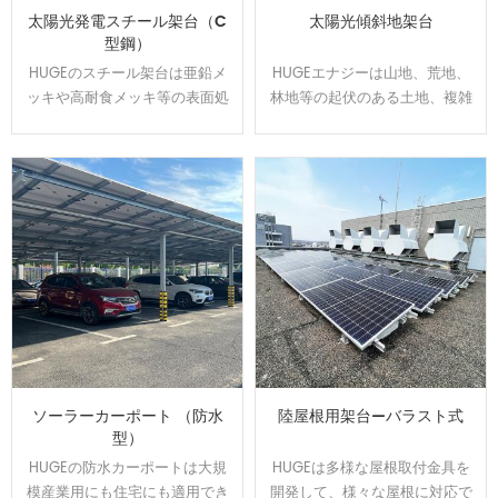
太陽光発電スチール架台（C
太陽光傾斜地架台
型鋼）
HUGEのスチール架台は亜鉛メ
HUGEエナジーは山地、荒地、
ッキや高耐食メッキ等の表面処
林地等の起伏のある土地、複雑
理をして、通常よりは錆に強
な地盤にオーダーメイドで対応
い。 高耐食スチールを用いた軽
可能です、日本全国範囲の
量鉄骨構造で、スパンを最大化
100MW以上の実績経験あり、開
し、基礎数を抑えたご提案が可
発した回転金具はいろいろな土
能です。他の材質に比べ値段が
地傾斜問題を解決できます。
安いです。
ソーラーカーポート （防水
陸屋根用架台—バラスト式
型）
HUGEの防水カーポートは大規
HUGEは多様な屋根取付金具を
模産業用にも住宅にも適用でき
開発して、様々な屋根に対応で