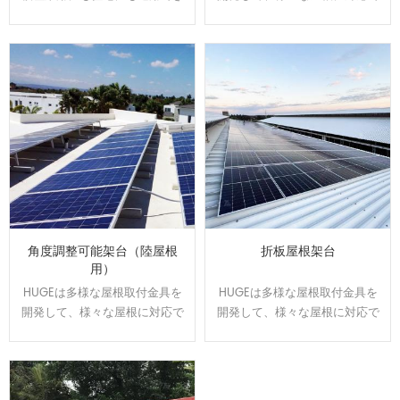
ます。駐車スベースで発電や売
きます。屋根のサイズと形状に
電が可能になり、電気代の節約
合わせてオーダーメイドで設
になります。太陽光の発電力を
計、製造可能です。効率よく、
維持しながら、雨の日の水漏れ
施工性に優れた架台です。
に悩む事もなくなります。
角度調整可能架台（陸屋根
折板屋根架台
用）
HUGEは多様な屋根取付金具を
HUGEは多様な屋根取付金具を
開発して、様々な屋根に対応で
開発して、様々な屋根に対応で
きます。屋根のサイズと形状に
きます。屋根のサイズと形状に
合わせてオーダーメイドで設
合わせてオーダーメイドで設
計、製造可能です。効率よく、
計、製造可能です。効率よく、
施工性に優れた架台です。
施工性に優れた架台です。