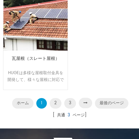
瓦屋根（スレート屋根）
HUGEは多様な屋根取付金具を
開発して、様々な屋根に対応で
きます。屋根のサイズと形状に
合わせてオーダーメイドで設
計、製造可能です。効率よく、
ホーム
1
2
3
最後のページ
施工性に優れた架台です。
[ 共通
3
ページ]