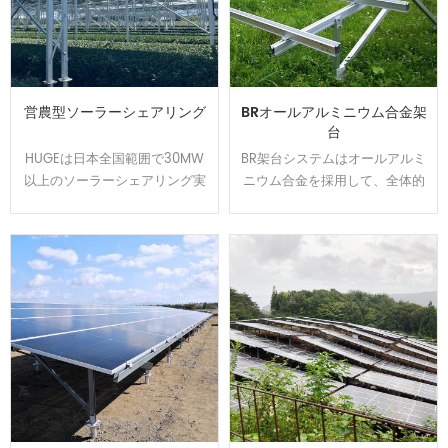
営農型ソーラーシェアリング
BRオールアルミニウム合金架
台
HUGEは日本全国範囲で30MW
BR架台システムはオールアルミ
以上のソーラーシェアリング実
ニウム合金を採用して、全体的
績を持ちます、植物特徴によっ
には美しくて、軽量かつ強度を
て柔軟的に調整できる架台を開
持ちます。U型の設計でカンタ
発して、太陽光パネルの影が夏
ンに取り付けられます、太陽光
の高温から作物や耕作者を守り
発電システムを設置する時間と
ます。農地資源の有効活用と経
コストは節約できます。アルミ
済収益をアップするのはお客様
表面は陽極処理で、耐食性が強
から良い評判を貰いました。
くて、太陽光架台は悪質な環境
で長い使用寿命を確保できま
す。