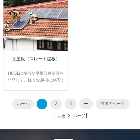
瓦屋根（スレート屋根）
HUGEは多様な屋根取付金具を
開発して、様々な屋根に対応で
きます。屋根のサイズと形状に
合わせてオーダーメイドで設
計、製造可能です。効率よく、
ホーム
1
2
3
最後のページ
施工性に優れた架台です。
[ 共通
3
ページ]