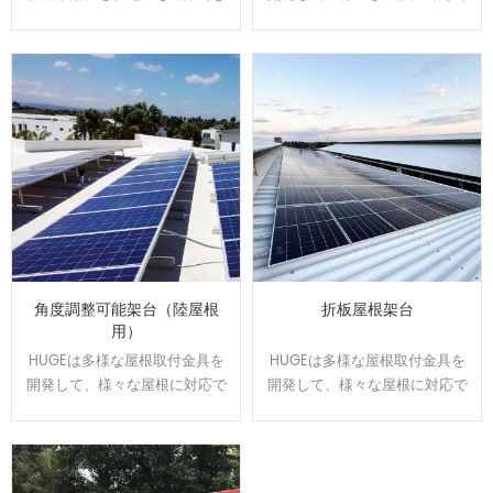
ます。駐車スベースで発電や売
きます。屋根のサイズと形状に
電が可能になり、電気代の節約
合わせてオーダーメイドで設
になります。太陽光の発電力を
計、製造可能です。効率よく、
維持しながら、雨の日の水漏れ
施工性に優れた架台です。
に悩む事もなくなります。
角度調整可能架台（陸屋根
折板屋根架台
用）
HUGEは多様な屋根取付金具を
HUGEは多様な屋根取付金具を
開発して、様々な屋根に対応で
開発して、様々な屋根に対応で
きます。屋根のサイズと形状に
きます。屋根のサイズと形状に
合わせてオーダーメイドで設
合わせてオーダーメイドで設
計、製造可能です。効率よく、
計、製造可能です。効率よく、
施工性に優れた架台です。
施工性に優れた架台です。