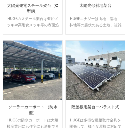
太陽光発電スチール架台（C
太陽光傾斜地架台
型鋼）
HUGEのスチール架台は亜鉛メ
HUGEエナジーは山地、荒地、
ッキや高耐食メッキ等の表面処
林地等の起伏のある土地、複雑
理をして、通常よりは錆に強
な地盤にオーダーメイドで対応
い。 高耐食スチールを用いた軽
可能です、日本全国範囲の
量鉄骨構造で、スパンを最大化
100MW以上の実績経験あり、開
し、基礎数を抑えたご提案が可
発した回転金具はいろいろな土
能です。他の材質に比べ値段が
地傾斜問題を解決できます。
安いです。
ソーラーカーポート （防水
陸屋根用架台—バラスト式
型）
HUGEの防水カーポートは大規
HUGEは多様な屋根取付金具を
模産業用にも住宅にも適用でき
開発して、様々な屋根に対応で