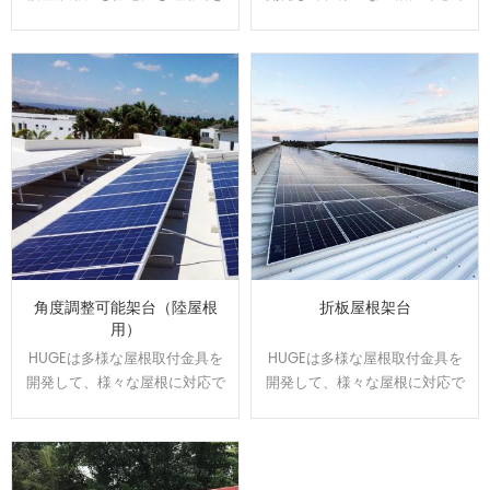
ます。駐車スベースで発電や売
きます。屋根のサイズと形状に
電が可能になり、電気代の節約
合わせてオーダーメイドで設
になります。太陽光の発電力を
計、製造可能です。効率よく、
維持しながら、雨の日の水漏れ
施工性に優れた架台です。
に悩む事もなくなります。
角度調整可能架台（陸屋根
折板屋根架台
用）
HUGEは多様な屋根取付金具を
HUGEは多様な屋根取付金具を
開発して、様々な屋根に対応で
開発して、様々な屋根に対応で
きます。屋根のサイズと形状に
きます。屋根のサイズと形状に
合わせてオーダーメイドで設
合わせてオーダーメイドで設
計、製造可能です。効率よく、
計、製造可能です。効率よく、
施工性に優れた架台です。
施工性に優れた架台です。