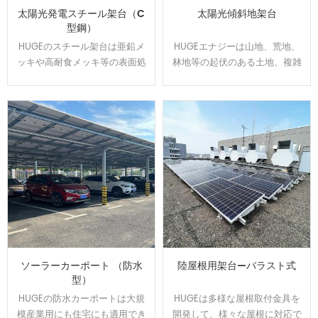
太陽光発電スチール架台（C
太陽光傾斜地架台
型鋼）
HUGEのスチール架台は亜鉛メ
HUGEエナジーは山地、荒地、
ッキや高耐食メッキ等の表面処
林地等の起伏のある土地、複雑
理をして、通常よりは錆に強
な地盤にオーダーメイドで対応
い。 高耐食スチールを用いた軽
可能です、日本全国範囲の
量鉄骨構造で、スパンを最大化
100MW以上の実績経験あり、開
し、基礎数を抑えたご提案が可
発した回転金具はいろいろな土
能です。他の材質に比べ値段が
地傾斜問題を解決できます。
安いです。
ソーラーカーポート （防水
陸屋根用架台—バラスト式
型）
HUGEの防水カーポートは大規
HUGEは多様な屋根取付金具を
模産業用にも住宅にも適用でき
開発して、様々な屋根に対応で