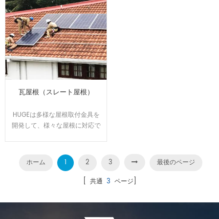
瓦屋根（スレート屋根）
HUGEは多様な屋根取付金具を
開発して、様々な屋根に対応で
きます。屋根のサイズと形状に
合わせてオーダーメイドで設
計、製造可能です。効率よく、
ホーム
1
2
3
最後のページ
施工性に優れた架台です。
[ 共通
3
ページ]