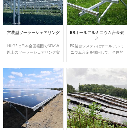
営農型ソーラーシェアリング
BRオールアルミニウム合金架
台
HUGEは日本全国範囲で30MW
BR架台システムはオールアルミ
以上のソーラーシェアリング実
ニウム合金を採用して、全体的
績を持ちます、植物特徴によっ
には美しくて、軽量かつ強度を
て柔軟的に調整できる架台を開
持ちます。U型の設計でカンタ
発して、太陽光パネルの影が夏
ンに取り付けられます、太陽光
の高温から作物や耕作者を守り
発電システムを設置する時間と
ます。農地資源の有効活用と経
コストは節約できます。アルミ
済収益をアップするのはお客様
表面は陽極処理で、耐食性が強
から良い評判を貰いました。
くて、太陽光架台は悪質な環境
で長い使用寿命を確保できま
す。