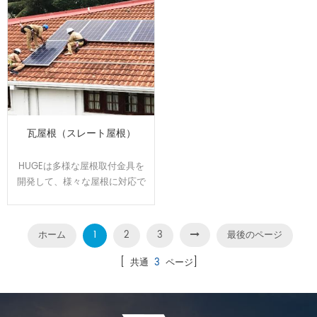
瓦屋根（スレート屋根）
HUGEは多様な屋根取付金具を
開発して、様々な屋根に対応で
きます。屋根のサイズと形状に
合わせてオーダーメイドで設
計、製造可能です。効率よく、
ホーム
1
2
3
最後のページ
施工性に優れた架台です。
[ 共通
3
ページ]