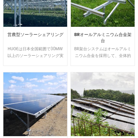
営農型ソーラーシェアリング
BRオールアルミニウム合金架
台
HUGEは日本全国範囲で30MW
BR架台システムはオールアルミ
以上のソーラーシェアリング実
ニウム合金を採用して、全体的
績を持ちます、植物特徴によっ
には美しくて、軽量かつ強度を
て柔軟的に調整できる架台を開
持ちます。U型の設計でカンタ
発して、太陽光パネルの影が夏
ンに取り付けられます、太陽光
の高温から作物や耕作者を守り
発電システムを設置する時間と
ます。農地資源の有効活用と経
コストは節約できます。アルミ
済収益をアップするのはお客様
表面は陽極処理で、耐食性が強
から良い評判を貰いました。
くて、太陽光架台は悪質な環境
で長い使用寿命を確保できま
す。