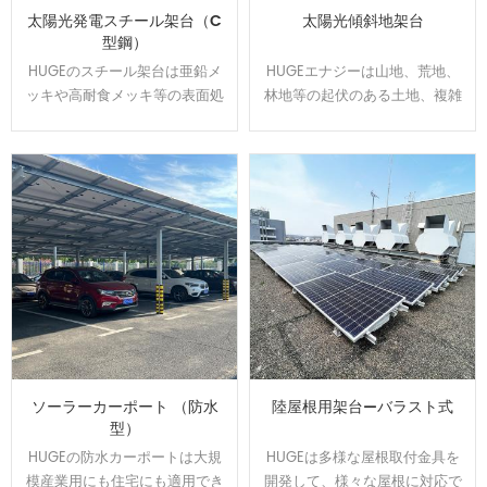
太陽光発電スチール架台（C
太陽光傾斜地架台
型鋼）
HUGEのスチール架台は亜鉛メ
HUGEエナジーは山地、荒地、
ッキや高耐食メッキ等の表面処
林地等の起伏のある土地、複雑
理をして、通常よりは錆に強
な地盤にオーダーメイドで対応
い。 高耐食スチールを用いた軽
可能です、日本全国範囲の
量鉄骨構造で、スパンを最大化
100MW以上の実績経験あり、開
し、基礎数を抑えたご提案が可
発した回転金具はいろいろな土
能です。他の材質に比べ値段が
地傾斜問題を解決できます。
安いです。
ソーラーカーポート （防水
陸屋根用架台—バラスト式
型）
HUGEの防水カーポートは大規
HUGEは多様な屋根取付金具を
模産業用にも住宅にも適用でき
開発して、様々な屋根に対応で