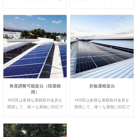
ます。駐車スベースで発電や売
きます。屋根のサイズと形状に
電が可能になり、電気代の節約
合わせてオーダーメイドで設
になります。太陽光の発電力を
計、製造可能です。効率よく、
維持しながら、雨の日の水漏れ
施工性に優れた架台です。
に悩む事もなくなります。
角度調整可能架台（陸屋根
折板屋根架台
用）
HUGEは多様な屋根取付金具を
HUGEは多様な屋根取付金具を
開発して、様々な屋根に対応で
開発して、様々な屋根に対応で
きます。屋根のサイズと形状に
きます。屋根のサイズと形状に
合わせてオーダーメイドで設
合わせてオーダーメイドで設
計、製造可能です。効率よく、
計、製造可能です。効率よく、
施工性に優れた架台です。
施工性に優れた架台です。