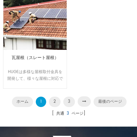
瓦屋根（スレート屋根）
HUGEは多様な屋根取付金具を
開発して、様々な屋根に対応で
きます。屋根のサイズと形状に
合わせてオーダーメイドで設
計、製造可能です。効率よく、
ホーム
1
2
3
最後のページ
施工性に優れた架台です。
[ 共通
3
ページ]