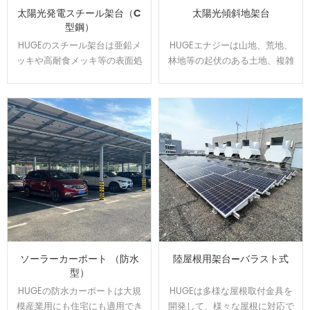
太陽光発電スチール架台（C
太陽光傾斜地架台
型鋼）
HUGEのスチール架台は亜鉛メ
HUGEエナジーは山地、荒地、
ッキや高耐食メッキ等の表面処
林地等の起伏のある土地、複雑
理をして、通常よりは錆に強
な地盤にオーダーメイドで対応
い。 高耐食スチールを用いた軽
可能です、日本全国範囲の
量鉄骨構造で、スパンを最大化
100MW以上の実績経験あり、開
し、基礎数を抑えたご提案が可
発した回転金具はいろいろな土
能です。他の材質に比べ値段が
地傾斜問題を解決できます。
安いです。
ソーラーカーポート （防水
陸屋根用架台—バラスト式
型）
HUGEの防水カーポートは大規
HUGEは多様な屋根取付金具を
模産業用にも住宅にも適用でき
開発して、様々な屋根に対応で