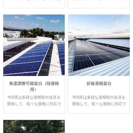
ます。駐車スベースで発電や売
きます。屋根のサイズと形状に
電が可能になり、電気代の節約
合わせてオーダーメイドで設
になります。太陽光の発電力を
計、製造可能です。効率よく、
維持しながら、雨の日の水漏れ
施工性に優れた架台です。
に悩む事もなくなります。
角度調整可能架台（陸屋根
折板屋根架台
用）
HUGEは多様な屋根取付金具を
HUGEは多様な屋根取付金具を
開発して、様々な屋根に対応で
開発して、様々な屋根に対応で
きます。屋根のサイズと形状に
きます。屋根のサイズと形状に
合わせてオーダーメイドで設
合わせてオーダーメイドで設
計、製造可能です。効率よく、
計、製造可能です。効率よく、
施工性に優れた架台です。
施工性に優れた架台です。