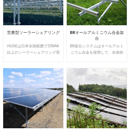
営農型ソーラーシェアリング
BRオールアルミニウム合金架
台
HUGEは日本全国範囲で30MW
BR架台システムはオールアルミ
以上のソーラーシェアリング実
ニウム合金を採用して、全体的
績を持ちます、植物特徴によっ
には美しくて、軽量かつ強度を
て柔軟的に調整できる架台を開
持ちます。U型の設計でカンタ
発して、太陽光パネルの影が夏
ンに取り付けられます、太陽光
の高温から作物や耕作者を守り
発電システムを設置する時間と
ます。農地資源の有効活用と経
コストは節約できます。アルミ
済収益をアップするのはお客様
表面は陽極処理で、耐食性が強
から良い評判を貰いました。
くて、太陽光架台は悪質な環境
で長い使用寿命を確保できま
す。