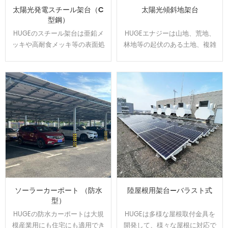
太陽光発電スチール架台（C
太陽光傾斜地架台
型鋼）
HUGEのスチール架台は亜鉛メ
HUGEエナジーは山地、荒地、
ッキや高耐食メッキ等の表面処
林地等の起伏のある土地、複雑
理をして、通常よりは錆に強
な地盤にオーダーメイドで対応
い。 高耐食スチールを用いた軽
可能です、日本全国範囲の
量鉄骨構造で、スパンを最大化
100MW以上の実績経験あり、開
し、基礎数を抑えたご提案が可
発した回転金具はいろいろな土
能です。他の材質に比べ値段が
地傾斜問題を解決できます。
安いです。
ソーラーカーポート （防水
陸屋根用架台—バラスト式
型）
HUGEの防水カーポートは大規
HUGEは多様な屋根取付金具を
模産業用にも住宅にも適用でき
開発して、様々な屋根に対応で