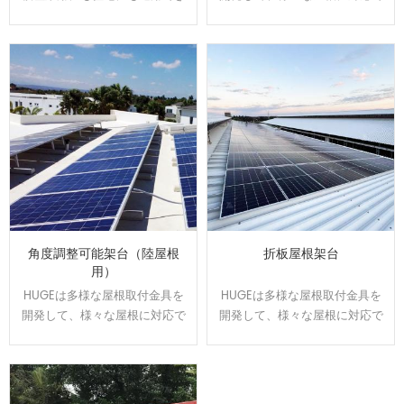
ます。駐車スベースで発電や売
きます。屋根のサイズと形状に
電が可能になり、電気代の節約
合わせてオーダーメイドで設
になります。太陽光の発電力を
計、製造可能です。効率よく、
維持しながら、雨の日の水漏れ
施工性に優れた架台です。
に悩む事もなくなります。
角度調整可能架台（陸屋根
折板屋根架台
用）
HUGEは多様な屋根取付金具を
HUGEは多様な屋根取付金具を
開発して、様々な屋根に対応で
開発して、様々な屋根に対応で
きます。屋根のサイズと形状に
きます。屋根のサイズと形状に
合わせてオーダーメイドで設
合わせてオーダーメイドで設
計、製造可能です。効率よく、
計、製造可能です。効率よく、
施工性に優れた架台です。
施工性に優れた架台です。