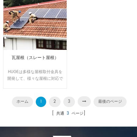
瓦屋根（スレート屋根）
HUGEは多様な屋根取付金具を
開発して、様々な屋根に対応で
きます。屋根のサイズと形状に
合わせてオーダーメイドで設
計、製造可能です。効率よく、
ホーム
1
2
3
最後のページ
施工性に優れた架台です。
[ 共通
3
ページ]