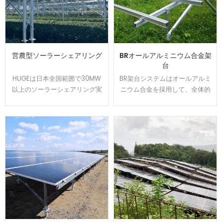
営農型ソーラーシェアリング
BRオールアルミニウム合金架
台
HUGEは日本全国範囲で30MW
BR架台システムはオールアルミ
以上のソーラーシェアリング実
ニウム合金を採用して、全体的
績を持ちます、植物特徴によっ
には美しくて、軽量かつ強度を
て柔軟的に調整できる架台を開
持ちます。U型の設計でカンタ
発して、太陽光パネルの影が夏
ンに取り付けられます、太陽光
の高温から作物や耕作者を守り
発電システムを設置する時間と
ます。農地資源の有効活用と経
コストは節約できます。アルミ
済収益をアップするのはお客様
表面は陽極処理で、耐食性が強
から良い評判を貰いました。
くて、太陽光架台は悪質な環境
で長い使用寿命を確保できま
す。