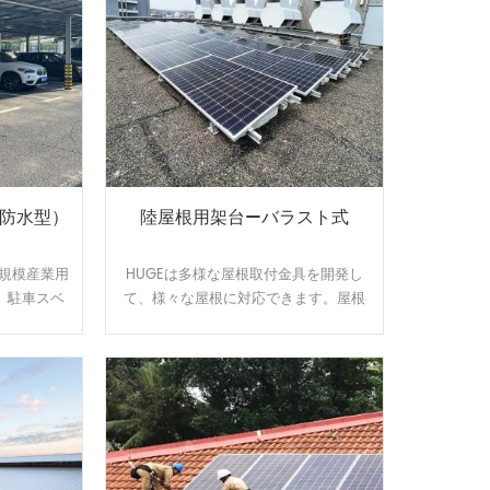
（防水型）
陸屋根用架台—バラスト式
大規模産業用
HUGEは多様な屋根取付金具を開発し
。駐車スベ
て、様々な屋根に対応できます。屋根
なり、電気
のサイズと形状に合わせてオーダーメ
光の発電力
イドで設計、製造可能です。効率よ
水漏れに悩
く、施工性に優れた架台です。
す。