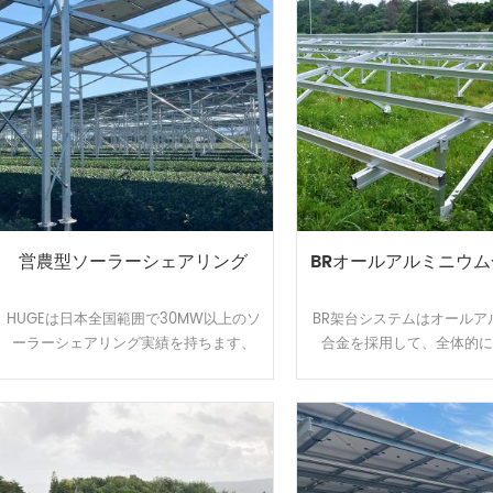
営農型ソーラーシェアリング
BRオールアルミニウ
HUGEは日本全国範囲で30MW以上のソ
BR架台システムはオールア
ーラーシェアリング実績を持ちます、
合金を採用して、全体的
植物特徴によって柔軟的に調整できる
て、軽量かつ強度を持ちます
架台を開発して、太陽光パネルの影が
計でカンタンに取り付けら
夏の高温から作物や耕作者を守りま
陽光発電システムを設置す
す。農地資源の有効活用と経済収益を
ストは節約できます。アル
アップするのはお客様から良い評判を
極処理で、耐食性が強くて
貰いました。
台は悪質な環境で長い使用