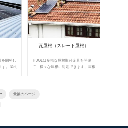
瓦屋根（スレート屋根）
具を開発し
HUGEは多様な屋根取付金具を開発し
ます。屋根
て、様々な屋根に対応できます。屋根
オーダーメ
のサイズと形状に合わせてオーダーメ
す。効率よ
イドで設計、製造可能です。効率よ
台です。
く、施工性に優れた架台です。
最後のページ
]