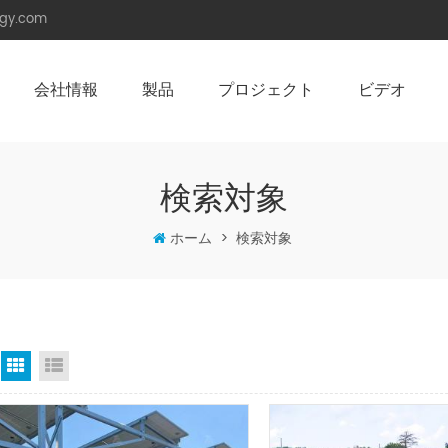
rgy.com
会社情報
製品
プロジェクト
ビデオ
角度調整可能架台（陸屋根用）
ソーラーカーポート （防水型）
検索対象
ホーム
>
検索対象
グリッドビュー
リストビュー