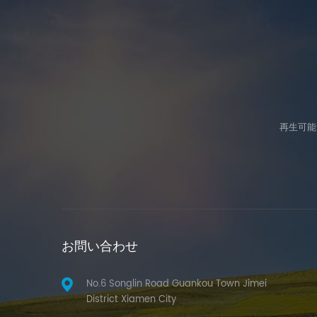
再生可能
お問い合わせ
No.6 Songlin Road Guankou Town Jimei
District Xiamen City