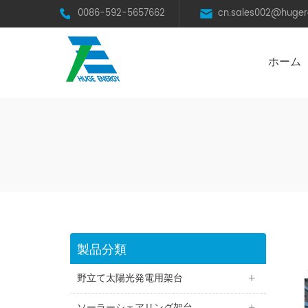
0086-592-5657662
cn.sales002@huge
ホーム
太陽光発電スチール架台（C型鋼）
BRオールアルミニウム合金架台
フレームレスモジュール用架台
営農型ソーラーシェアリング
製品分類
野立て太陽光発電用架台
ソーラーシェアリング架台