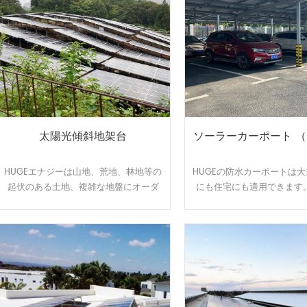
できます。
太陽光傾斜地架台
ソーラーカーポート 
HUGEエナジーは山地、荒地、林地等の
HUGEの防水カーポートは
起伏のある土地、複雑な地盤にオーダ
にも住宅にも適用できます
ーメイドで対応可能です、日本全国範
ースで発電や売電が可能に
囲の100MW以上の実績経験あり、開発
代の節約になります。太陽
した回転金具はいろいろな土地傾斜問
を維持しながら、雨の日の
題を解決できます。
む事もなくなりま