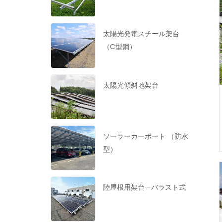
太陽光発電スチール架台
（C型鋼）
太陽光傾斜地架台
ソーラーカーポート （防水
型）
陸屋根用架台—バラスト式