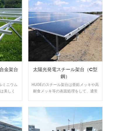
ム合金架台
太陽光発電スチール架台（C型
鋼）
ルミニウム
HUGEのスチール架台は亜鉛メッキや高
には美しく
耐食メッキ等の表面処理をして、通常
。U型の設
よりは錆に強い。 高耐食スチールを用
れます、太
いた軽量鉄骨構造で、スパンを最大化
る時間とコ
し、基礎数を抑えたご提案が可能で
ミ表面は陽
す。他の材質に比べ値段が安いです。
、太陽光架
寿命を確保