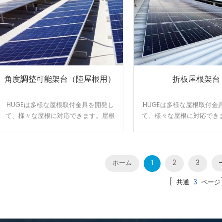
角度調整可能架台（陸屋根用）
折板屋根架台
HUGEは多様な屋根取付金具を開発し
HUGEは多様な屋根取付金
て、様々な屋根に対応できます。屋根
て、様々な屋根に対応でき
のサイズと形状に合わせてオーダーメ
のサイズと形状に合わせて
イドで設計、製造可能です。効率よ
イドで設計、製造可能で
く、施工性に優れた架台です。
く、施工性に優れた架
ホーム
1
2
3
[ 共通
3
ページ