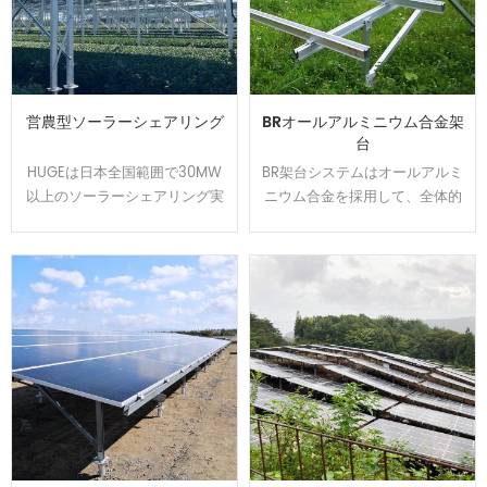
営農型ソーラーシェアリング
BRオールアルミニウム合金架
台
HUGEは日本全国範囲で30MW
BR架台システムはオールアルミ
以上のソーラーシェアリング実
ニウム合金を採用して、全体的
績を持ちます、植物特徴によっ
には美しくて、軽量かつ強度を
て柔軟的に調整できる架台を開
持ちます。U型の設計でカンタ
発して、太陽光パネルの影が夏
ンに取り付けられます、太陽光
の高温から作物や耕作者を守り
発電システムを設置する時間と
ます。農地資源の有効活用と経
コストは節約できます。アルミ
済収益をアップするのはお客様
表面は陽極処理で、耐食性が強
から良い評判を貰いました。
くて、太陽光架台は悪質な環境
で長い使用寿命を確保できま
す。