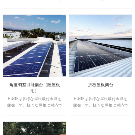
ます。駐車スベースで発電や売
きます。屋根のサイズと形状に
電が可能になり、電気代の節約
合わせてオーダーメイドで設
になります。太陽光の発電力を
計、製造可能です。効率よく、
維持しながら、雨の日の水漏れ
施工性に優れた架台です。
に悩む事もなくなります。
角度調整可能架台（陸屋根
折板屋根架台
用）
HUGEは多様な屋根取付金具を
HUGEは多様な屋根取付金具を
開発して、様々な屋根に対応で
開発して、様々な屋根に対応で
きます。屋根のサイズと形状に
きます。屋根のサイズと形状に
合わせてオーダーメイドで設
合わせてオーダーメイドで設
計、製造可能です。効率よく、
計、製造可能です。効率よく、
施工性に優れた架台です。
施工性に優れた架台です。