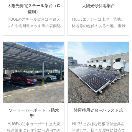
太陽光発電スチール架台（C
太陽光傾斜地架台
型鋼）
HUGEのスチール架台は亜鉛メ
HUGEエナジーは山地、荒地、
ッキや高耐食メッキ等の表面処
林地等の起伏のある土地、複雑
理をして、通常よりは錆に強
な地盤にオーダーメイドで対応
い。 高耐食スチールを用いた軽
可能です、日本全国範囲の
量鉄骨構造で、スパンを最大化
100MW以上の実績経験あり、開
し、基礎数を抑えたご提案が可
発した回転金具はいろいろな土
能です。他の材質に比べ値段が
地傾斜問題を解決できます。
安いです。
ソーラーカーポート （防水
陸屋根用架台—バラスト式
型）
HUGEの防水カーポートは大規
HUGEは多様な屋根取付金具を
模産業用にも住宅にも適用でき
開発して、様々な屋根に対応で