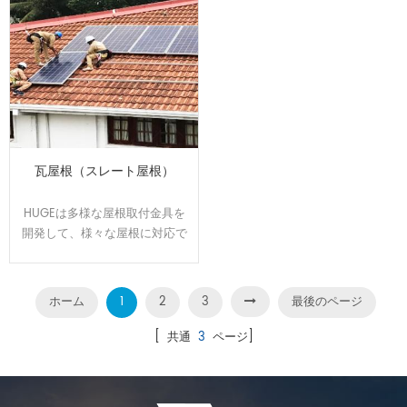
瓦屋根（スレート屋根）
HUGEは多様な屋根取付金具を
開発して、様々な屋根に対応で
きます。屋根のサイズと形状に
合わせてオーダーメイドで設
計、製造可能です。効率よく、
ホーム
1
2
3
最後のページ
施工性に優れた架台です。
[ 共通
3
ページ]