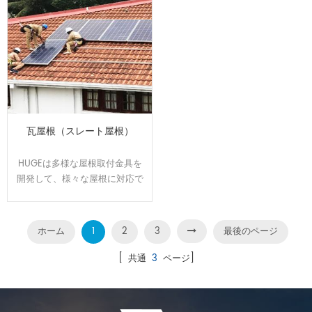
瓦屋根（スレート屋根）
HUGEは多様な屋根取付金具を
開発して、様々な屋根に対応で
きます。屋根のサイズと形状に
合わせてオーダーメイドで設
計、製造可能です。効率よく、
ホーム
1
2
3
最後のページ
施工性に優れた架台です。
[ 共通
3
ページ]