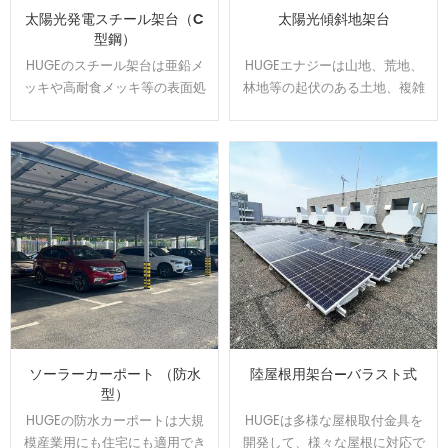
太陽光発電スチール架台（C
太陽光傾斜地架台
型鋼）
HUGEのスチール架台は亜鉛メ
HUGEエナジーは山地、荒地、
ッキや高耐食メッキ等の表面処
林地等の起伏のある土地、複雑
理をして、通常よりは錆に強
な地盤にオーダーメイドで対応
い。 高耐食スチールを用いた軽
可能です、日本全国範囲の
量鉄骨構造で、スパンを最大化
100MW以上の実績経験あり、開
し、基礎数を抑えたご提案が可
発した回転金具はいろいろな土
能です。他の材質に比べ値段が
地傾斜問題を解決できます。
安いです。
ソーラーカーポート （防水
陸屋根用架台—バラスト式
型）
HUGEの防水カーポートは大規
HUGEは多様な屋根取付金具を
模産業用にも住宅にも適用でき
開発して、様々な屋根に対応で