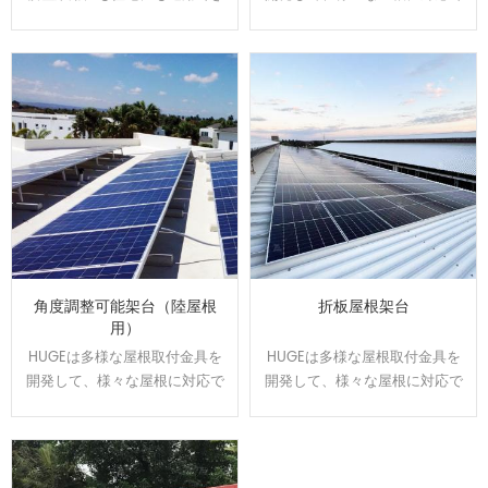
ます。駐車スベースで発電や売
きます。屋根のサイズと形状に
電が可能になり、電気代の節約
合わせてオーダーメイドで設
になります。太陽光の発電力を
計、製造可能です。効率よく、
維持しながら、雨の日の水漏れ
施工性に優れた架台です。
に悩む事もなくなります。
角度調整可能架台（陸屋根
折板屋根架台
用）
HUGEは多様な屋根取付金具を
HUGEは多様な屋根取付金具を
開発して、様々な屋根に対応で
開発して、様々な屋根に対応で
きます。屋根のサイズと形状に
きます。屋根のサイズと形状に
合わせてオーダーメイドで設
合わせてオーダーメイドで設
計、製造可能です。効率よく、
計、製造可能です。効率よく、
施工性に優れた架台です。
施工性に優れた架台です。