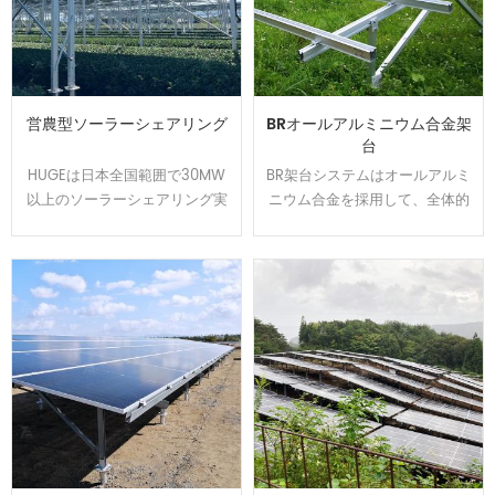
営農型ソーラーシェアリング
BRオールアルミニウム合金架
台
HUGEは日本全国範囲で30MW
BR架台システムはオールアルミ
以上のソーラーシェアリング実
ニウム合金を採用して、全体的
績を持ちます、植物特徴によっ
には美しくて、軽量かつ強度を
て柔軟的に調整できる架台を開
持ちます。U型の設計でカンタ
発して、太陽光パネルの影が夏
ンに取り付けられます、太陽光
の高温から作物や耕作者を守り
発電システムを設置する時間と
ます。農地資源の有効活用と経
コストは節約できます。アルミ
済収益をアップするのはお客様
表面は陽極処理で、耐食性が強
から良い評判を貰いました。
くて、太陽光架台は悪質な環境
で長い使用寿命を確保できま
す。