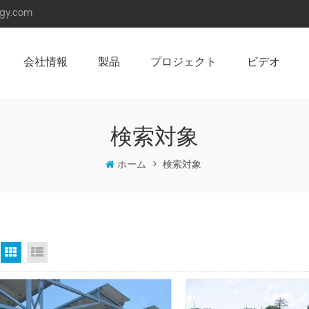
rgy.com
会社情報
製品
プロジェクト
ビデオ
角度調整可能架台（陸屋根用）
ソーラーカーポート （防水型）
検索対象
ホーム
>
検索対象
グリッドビュー
リストビュー