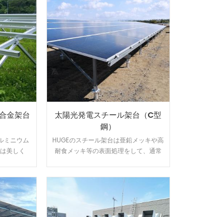
ム合金架台
太陽光発電スチール架台（C型
鋼）
ルミニウム
HUGEのスチール架台は亜鉛メッキや高
には美しく
耐食メッキ等の表面処理をして、通常
。U型の設
よりは錆に強い。 高耐食スチールを用
れます、太
いた軽量鉄骨構造で、スパンを最大化
る時間とコ
し、基礎数を抑えたご提案が可能で
ミ表面は陽
す。他の材質に比べ値段が安いです。
、太陽光架
寿命を確保