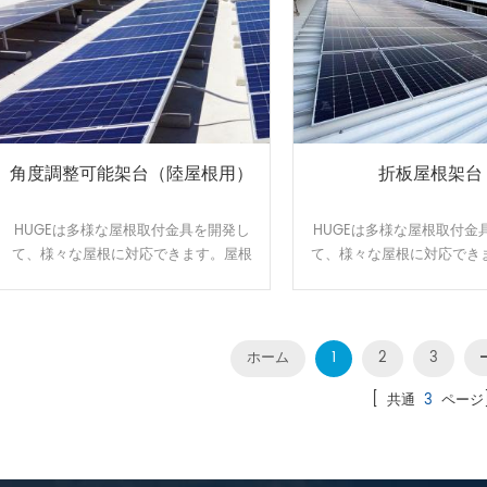
角度調整可能架台（陸屋根用）
折板屋根架台
HUGEは多様な屋根取付金具を開発し
HUGEは多様な屋根取付金
て、様々な屋根に対応できます。屋根
て、様々な屋根に対応でき
のサイズと形状に合わせてオーダーメ
のサイズと形状に合わせて
イドで設計、製造可能です。効率よ
イドで設計、製造可能で
く、施工性に優れた架台です。
く、施工性に優れた架
ホーム
1
2
3
[ 共通
3
ページ