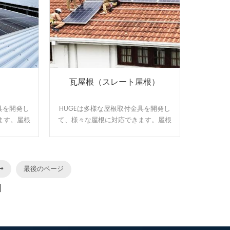
瓦屋根（スレート屋根）
具を開発し
HUGEは多様な屋根取付金具を開発し
ます。屋根
て、様々な屋根に対応できます。屋根
オーダーメ
のサイズと形状に合わせてオーダーメ
す。効率よ
イドで設計、製造可能です。効率よ
台です。
く、施工性に優れた架台です。
最後のページ
]