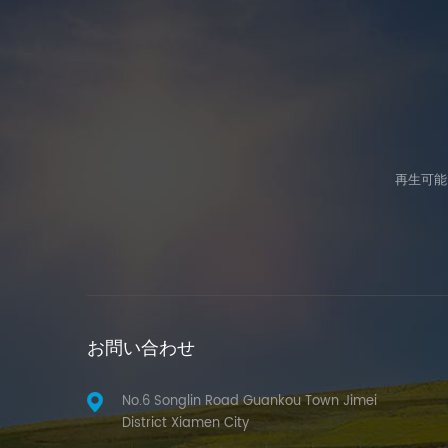
再生可能
お問い合わせ
No.6 Songlin Road Guankou Town Jimei
District Xiamen City