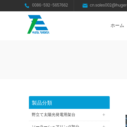
0086-592-5657662
cn.sales002@huge
ホーム
太陽光発電スチール架台（C型鋼）
BRオールアルミニウム合金架台
フレームレスモジュール用架台
営農型ソーラーシェアリング
製品分類
野立て太陽光発電用架台
ソーラーシェアリング架台