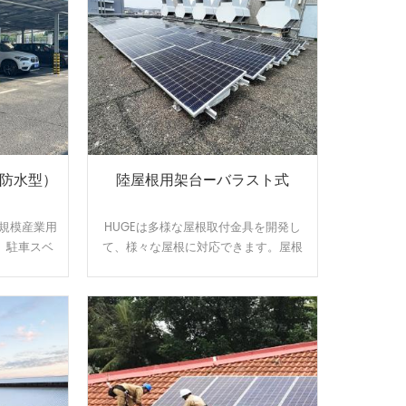
（防水型）
陸屋根用架台—バラスト式
大規模産業用
HUGEは多様な屋根取付金具を開発し
。駐車スベ
て、様々な屋根に対応できます。屋根
なり、電気
のサイズと形状に合わせてオーダーメ
光の発電力
イドで設計、製造可能です。効率よ
水漏れに悩
く、施工性に優れた架台です。
す。