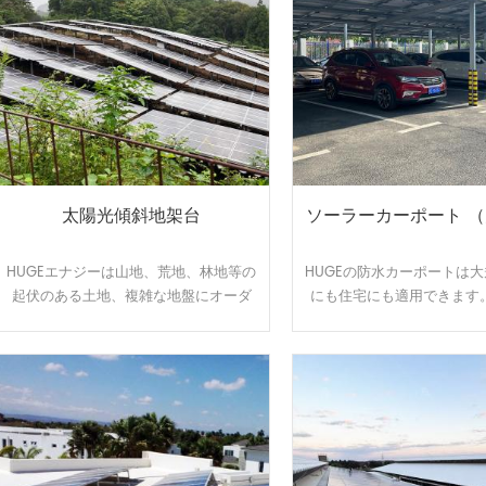
できます。
太陽光傾斜地架台
ソーラーカーポート 
HUGEエナジーは山地、荒地、林地等の
HUGEの防水カーポートは
起伏のある土地、複雑な地盤にオーダ
にも住宅にも適用できます
ーメイドで対応可能です、日本全国範
ースで発電や売電が可能に
囲の100MW以上の実績経験あり、開発
代の節約になります。太陽
した回転金具はいろいろな土地傾斜問
を維持しながら、雨の日の
題を解決できます。
む事もなくなりま