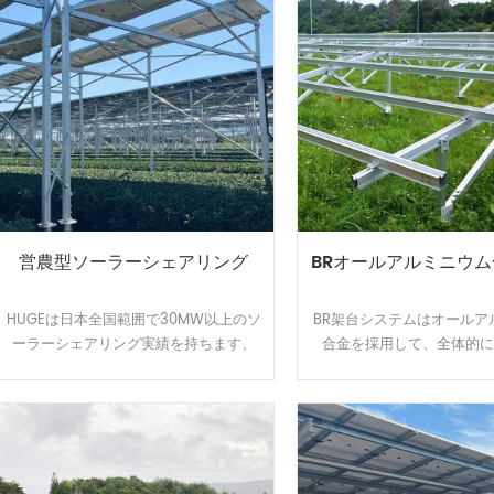
営農型ソーラーシェアリング
BRオールアルミニウ
HUGEは日本全国範囲で30MW以上のソ
BR架台システムはオールア
ーラーシェアリング実績を持ちます、
合金を採用して、全体的
植物特徴によって柔軟的に調整できる
て、軽量かつ強度を持ちます
架台を開発して、太陽光パネルの影が
計でカンタンに取り付けら
夏の高温から作物や耕作者を守りま
陽光発電システムを設置す
す。農地資源の有効活用と経済収益を
ストは節約できます。アル
アップするのはお客様から良い評判を
極処理で、耐食性が強くて
貰いました。
台は悪質な環境で長い使用