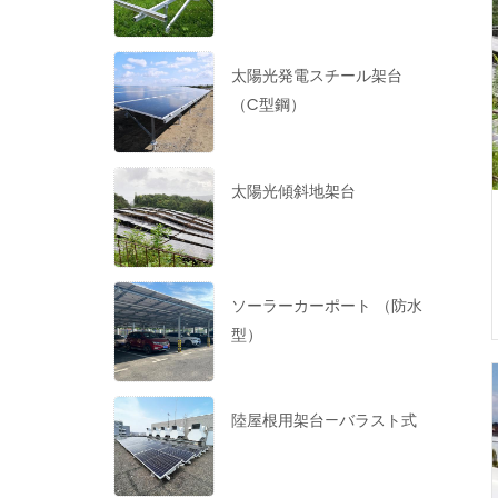
太陽光発電スチール架台
（C型鋼）
太陽光傾斜地架台
ソーラーカーポート （防水
型）
陸屋根用架台—バラスト式