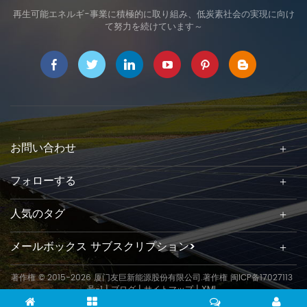
再生可能エネルギ-事業に積極的に取り組み、低炭素社会の実現に向け
て努力を続けています～
お問い合わせ
フォローする
人気のタグ
メールボックス サブスクリプション>
著作権 © 2015-2026 厦门友巨新能源股份有限公司.著作権
闽ICP备17027113
号-1
|
ブログ
|
サイトマップ
|
XML