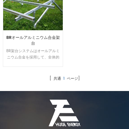
BRオールアルミニウム合金架
台
BR架台システムはオールアルミ
ニウム合金を採用して、全体的
には美しくて、軽量かつ強度を
持ちます。U型の設計でカンタ
ンに取り付けられます、太陽光
[ 共通
1
ページ]
発電システムを設置する時間と
コストは節約できます。アルミ
表面は陽極処理で、耐食性が強
くて、太陽光架台は悪質な環境
で長い使用寿命を確保できま
す。