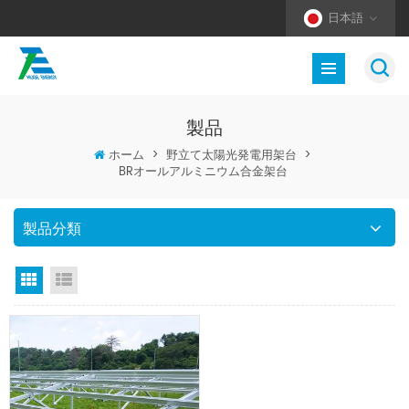
日本語
製品
ホーム
>
野立て太陽光発電用架台
>
BRオールアルミニウム合金架台
製品分類
グリッドビュー
リストビュー