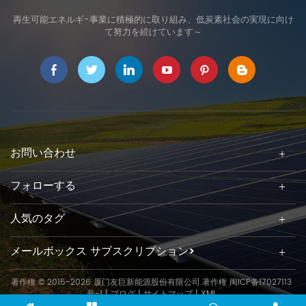
再生可能エネルギ-事業に積極的に取り組み、低炭素社会の実現に向け
て努力を続けています～
お問い合わせ
フォローする
人気のタグ
メールボックス サブスクリプション>
著作権 © 2015-2026 厦门友巨新能源股份有限公司.著作権
闽ICP备17027113
号-1
|
ブログ
|
サイトマップ
|
XML