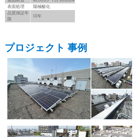
製品材質
AL6005-T5/SUS304
表面処理
陽極酸化
品質保証年
10年
限
プロジェクト 事例