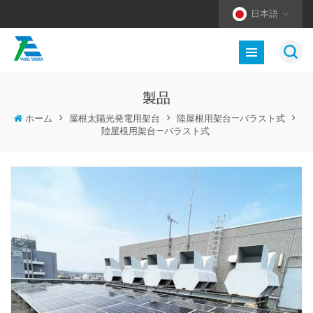
日本語
製品
ホーム
>
屋根太陽光発電用架台
>
陸屋根用架台—バラスト式
>
陸屋根用架台—バラスト式