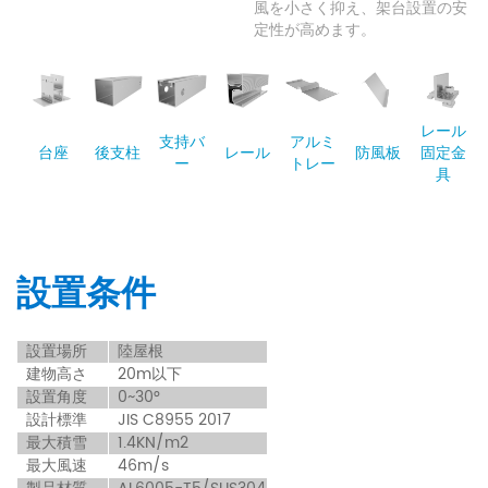
風を小さく抑え、架台設置の安
定性が高めます。
レール
支持バ
アルミ
台座
後支柱
レール
防風板
固定金
ー
トレー
具
設置条件
設
置場所
陸屋根
建物高さ
20m以下
設置角度
0~30°
設計標準
JIS C8955 2017
最大積雪
1.4KN/m2
最大風速
46m/s