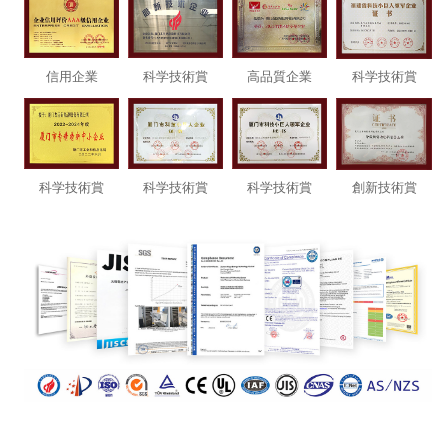
信用企業
科
学技術
賞
高品
質企業
科学
技術賞
科学技
術賞
科学技
術賞
科
学技術賞
創新技
術賞