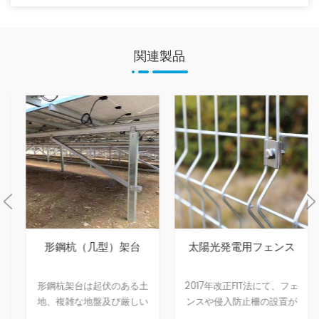
関連製品
形鋼杭（几型）架台
太陽光発電用フェンス
形鋼杭架台は起伏のある土
2017年改正FIT法にて、フェ
地、複雑な地盤及び厳しい
ンスや侵入防止柵の設置が
気候に対応でき、適用性が
義務化されました、HUGEは