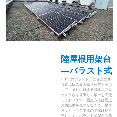
陸屋根用架台
—バラスト式
HUGEのバラスト式架台は案件
設置場所の最大風速荷重を基に
して、それに対する必要なブロ
ック重さを算出して架台を固定
しております。固定方法は屋上
の防水層を傷つかなくて、構造
強度とハウス本体の防水は良く
守れます。バラスト式架台は角