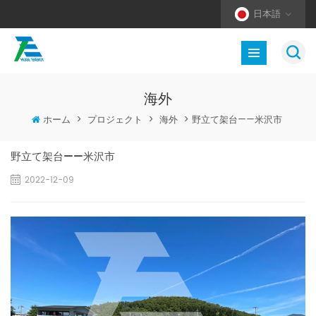
日本語
海外
ホーム
>
プロジェクト
>
海外
>
野立て架台——米沢市
野立て架台——米沢市
2022-12-09