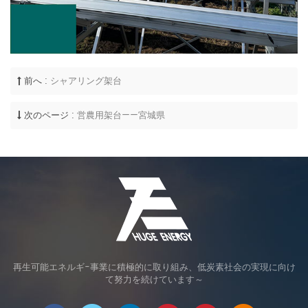
前へ :
シャアリング架台
次のページ :
営農用架台——宮城県
再生可能エネルギ-事業に積極的に取り組み、低炭素社会の実現に向け
て努力を続けています～