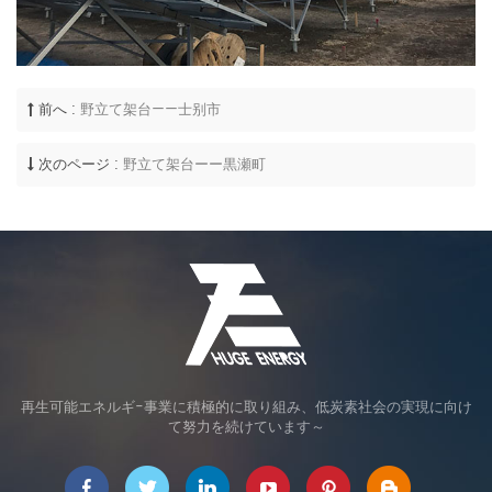
前へ :
野立て架台——士别市
次のページ :
野立て架台ーー黒瀬町
再生可能エネルギ-事業に積極的に取り組み、低炭素社会の実現に向け
て努力を続けています～