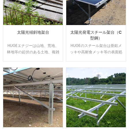
太陽光傾斜地架台
太陽光発電スチール架台（C
型鋼）
HUGEエナジーは山地、荒地、
HUGEのスチール架台は亜鉛メ
林地等の起伏のある土地、複雑
ッキや高耐食メッキ等の表面処
な地盤にオーダーメイドで対応
理をして、通常よりは錆に強
可能です、日本全国範囲の
い。 高耐食スチールを用いた軽
100MW以上の実績経験あり、開
量鉄骨構造で、スパンを最大化
発した回転金具はいろいろな土
し、基礎数を抑えたご提案が可
地傾斜問題を解決できます。
能です。他の材質に比べ値段が
安いです。