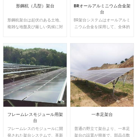
形鋼杭（几型）架台
BRオールアルミニウム合金架
台
形鋼杭架台は起伏のある土地、
BR架台システムはオールアルミ
複雑な地盤及び厳しい気候に対
ニウム合金を採用して、全体的
応でき、適用性が強いです。平
には美しくて、軽量かつ強度を
地、山地及び傾斜地に適用、現
持ちます。U型の設計でカンタ
地の要求に合わせて東西、南北
ンに取り付けられます、太陽光
方向の角度を調整可能です。
発電システムを設置する時間と
コストは節約できます。アルミ
表面は陽極処理で、耐食性が強
くて、太陽光架台は悪質な環境
で長い使用寿命を確保できま
す。
フレームレスモジュール用架
一本足架台
台
フレームレスのモジュールに開
普通の野立て架台より、一本足
発された架台システムで、革新
架台の設置が簡単で、部品点数