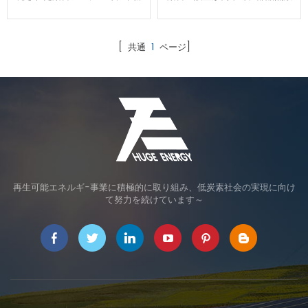
的な設計、強度計算及びテスト
が少なくて、高適応性の野立て
によって、高強度を持つ上に、
架台です。工場で極力の仮組み
設置時間とコストも節約できま
と現場50％の杭打ち込み時間の
[ 共通
1
ページ]
す。
節約、多少の施工誤差があって
も調整し易い架台システムとし
てよくお客様から褒められま
す。
再生可能エネルギ-事業に積極的に取り組み、低炭素社会の実現に向け
て努力を続けています～