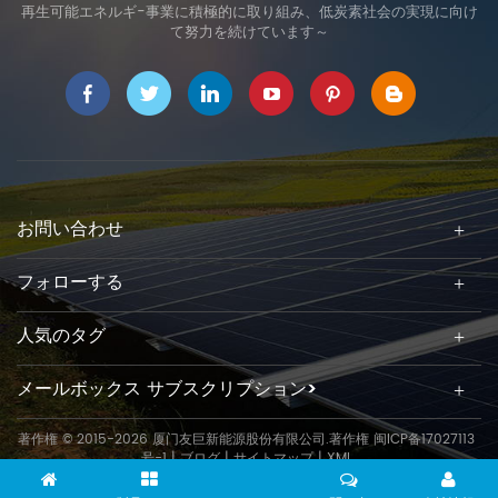
再生可能エネルギ-事業に積極的に取り組み、低炭素社会の実現に向け
て努力を続けています～
お問い合わせ
フォローする
人気のタグ
メールボックス サブスクリプション>
著作権 © 2015-2026 厦门友巨新能源股份有限公司.著作権
闽ICP备17027113
号-1
|
ブログ
|
サイトマップ
|
XML