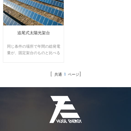
追尾式太陽光架台
同じ条件の場所で年間の総発電
量が、固定架台のものと比べる
と、追尾式架台の発電量は約1.2
～１.５倍も高くなる事です。
[ 共通
1
ページ]