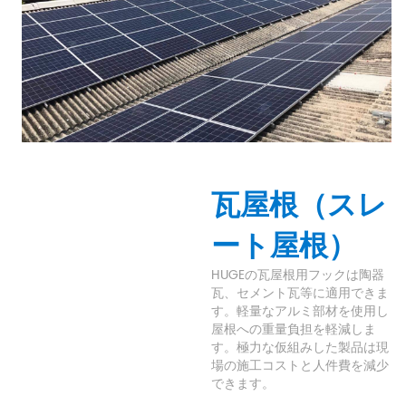
瓦屋根（スレ
ート屋根）
HUGEの瓦屋根用フックは陶器
瓦、セメント瓦等に適用できま
す。軽量なアルミ部材を使用し
屋根への重量負担を軽減しま
す。極力な仮組みした製品は現
場の施工コストと人件費を減少
できます。