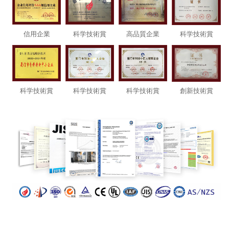
信用企業
科
学技術
賞
高品
質企業
科学
技術賞
科学技
術賞
科学技
術賞
科
学技術賞
創新技
術賞