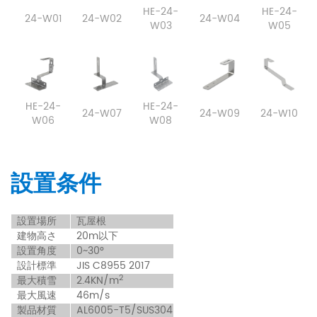
HE-24-
HE-24-
24-W01
24-W02
24-W04
W03
W05
HE-24-
HE-24-
24-W07
24-W09
24-W10
W06
W08
設置条件
設
置場所
瓦屋根
建物高さ
20m以下
設置角度
0~30°
設計標準
JIS C8955 2017
2
最大積雪
2.4KN/m
最大風速
46m/s
製品材質
AL6005-T5/SUS304