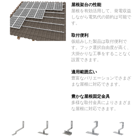
屋根架台の性能
屋根を有効活用して、発電収益
しながら電気代の節約は可能で
す。
取付便利
仮組みした製品は取付便利で
す。フック選択自由度が高く、
大掛かりな工事をすることなく
設置できます。
適用範囲広い
豊富なバリエーションでさまざ
まな屋根に対応できます。
豊かな屋根固定金具
多様な取付金具によりさまざま
な屋根に対応できます。