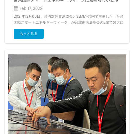
台湾国際スマートエネルギーウィークに素晴らしい登場
目標やオークションの迅速な実施、分散型太陽光発電に対する継続的
Feb 17, 2022
なインセンティブによって拡大が続いている。また、ロシアのウクラ
イナ侵攻に対して、多くのEU諸国はロシアの天然ガス輸入への依存度
2021年12月08日、台湾対外貿易協会とSEMIが共同で主催した「台湾
を下げることを目的に再エネ導入を加速させる計画を発表している。
国際スマートエネルギーウィーク」が台北南港展覧会の2館で盛大に
これらの新政策の影響は、特に18カ月以上の開発期間を要する大規模
展示され、全台最大で最もシンボル的なグリーン再生エネルギー国際
プロジェクトでは2023年までは限定的なものになると考えられる。
もっと見る
展覧会である。ヒュージエナジーは今回の展覧会に招待されたよう
一方、米国は31.8GW、うち太陽光発電が22.0GWとなり、前年より
に、既存の協力関係を強固にし、多くの潜在的な顧客を開拓し、新し
減少する見込み。太陽光発電の分野では、中国に加えて東南アジア諸
い市場を開拓するための基盤が築かれた。 HUGE ENERGYの独創的な
国に対する太陽光発電貿易措置の可能性があり、短期的には太陽光パ
デザインは多くの顧客の足を止めて見学と商談を引きつけた。多くの
ネルの入手性が低下し、それに伴い価格も上昇している。米国での現
購入者は施工現場で技術的な困難に直面し、高品質の技術者の熱心な
在の太陽光パネル生産量は、前年の年間需要の20％未満しか満たすこ
技術指導とプロセスの最適化の後、お客様が大満足で、しきりにうな
とができず、ベトナム・インドネシア・カンボジア・マレーシア・中
ずいて、現場で協力の意向を達成した。
国以外で米国市場に太陽光パネル製品を提供できるメーカーは限られ
ていると指摘する。...