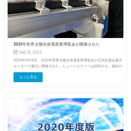
2021年世界太陽光発電産業博覧会が開催された
Feb 15, 2022
2021年11月18日、2021年世界太陽光発電産業博覧会が広州交易会展示
センターで盛大に開催された。ヒュージエナジーは招待され、独自の
BIPV防水太陽光発電システムを持って今回の展覧会に参加した。数百
もっと見る
社の太陽光発電企業と検討し、今回の博覧会でこのシステムは数え切
れない観客を引きつけ、「優れた太陽光架台企業」の称号を獲得し
た。 これは友巨の発展中におけるもう一つの新しいマイルストーンで
あり、会社の革新、自主研究開発の能力とレベルを持続的に向上さ
せ、絶えず新しい高度に挑戦し、新しいピークに推進する。