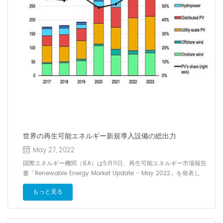
世界の再生可能エネルギー新規導入設備の総出力
May 27, 2022
国際エネルギー機関（IEA）は5月11日、再生可能エネルギー市場報告
書「Renewable Energy Market Update - May 2022」を発表し
た。同報告書によると、2022年における再エネ新規導入設備の総出
もっと見る
力は、過去最大だった2021年（294.2GW）と比べて8.4％増の
319.0GWとなり、初めて300GWの大台を超えると予測している。 電
源種別では、発電事業用の大規模太陽光発電（Utility-scale PV）が