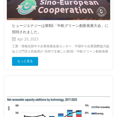
ヒュージエナジーは第1回「中欧グリーン創新発展大会」に
招待されました。
Apr 26, 2023
工業・情報化部中小企業発展促進センター、中国中小企業国際協力協
会と江門市人民政府が 共同で主催した第1回「中欧グリーン創新発展
大会」は、4月20日(木) ～21日(金)に広東省 江門市で開催されまし
もっと見る
た。当社の社長頼がフォーラムに出席し、産業チェーン協同発展 企業
リーダー対話では、来場の皆さんと深い議論が行われました。 頼社長
は、太陽光発電架台は太陽光発電所全体の中核であり、発電所の設計
が寿命と収益に 影響を与えると述べました。 ヒュージエナジーは大
自然から与えられたエネルギーを収集し、技術と信念を用いて、 エネ
ルギーと生活をつなぎ、世界再生可能エネルギーの発展を推進するこ
とで、 共に美しい未来を創造しましょう。