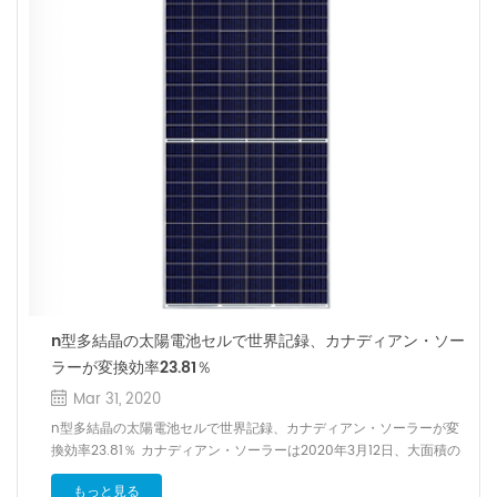
場合、月額774円、年額9288円の負担額となる。2019年度比で年額
84円、月額7円の負担増となった。 「地域活用要件」など新たな認定
条件が登場 2020年度の事業用太陽光発電の買取価格は、10kW以上
50kW未満を13円/kWh、50kW以上250kW未満が12円/kWhで、
250kW以上は入札制度で価格を決定する。入札制度の対象がこれま
ので500kW以上から拡大されたかたちだ。 さらに、10kW以上
50kW未満のいわゆる小規模事業用太陽光発電は、FIT認定を受ける要
件として、自家消費型で災害時に活用可能であることなどを条件とす
る「自家消費型の地域活用要件」を設定する。FITによる買い取り対象
となるのは、余剰電力のみだ。一方、野立て型の全量売電モデルの事
業については、FIT制度による支援は事実上打ち切りとなった。 小
規模事業用太陽光発電が地域活用要件として認められるための自家消
費率については、自家消費率30％以上が条件となる。さらに、停電時
などにおける自立運転機能も必要だ。なお、小規模事業用太陽光のう
ち、農地の一時転用の認可を受けた営農型太陽光発電（ソーラーシェ
n型多結晶の太陽電池セルで世界記録、カナディアン・ソー
アリング）の場合は、自家消費を行わない案件であっても、自立運転
ラーが変換効率23.81％
機能を備えていれば地域活用要件を満たすものとして認定する。な
お、住宅用太陽光発電の買取価格は21円/kWhとなっている。 1万
Mar 31, 2020
kW未満の一般木材等によるバイオマス発電は、2019年度と同じ24
n型多結晶の太陽電池セルで世界記録、カナディアン・ソーラーが変
円/kWhが適用される。1万kW以上やバイオマス液体燃料（全規模）
換効率23.81％ カナディアン・ソーラーは2020年3月12日、大面積の
の買取価格は入札制度で決定する。 風力発電については、新設案件
n型多結晶シリコン太陽電池セルで変換効率23.81％を達成し、世界記
については2019年度から1円下がった18円/kWhが適用される。その他
もっと見る
録を更新したと発表した。ドイツの独・ハーメルン太陽エネルギー研