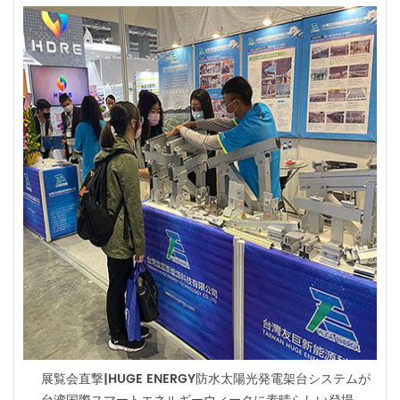
117.5GW、中小規模の分散型太陽光発電（Distributed PV）が71.1GW
となり、再エネの新規導入量全体に占める太陽光発電の割合が2021年
の51.4％から59.1％まで拡大する見通し。主に中国とEUの政策環境の
後押しにより、特に大規模太陽光の普及が加速しているという。
2021年に入ってから、多くの原材料の価格と輸送コストが上昇傾向に
あり、2022年3月までに太陽電池向けグレードのポリシリコンの価格
は4倍以上、鉄鋼は50％、銅は70％、アルミニウムは2倍、運賃は約
5倍に上昇している。2020年と比較すると、2022年の新規の電力事
業規模の太陽光発電所の投資コストは、全体で15～20％程度上昇する
と推定される。 しかし、化石燃料と電力の価格が高騰しているため、
再エネのコスト上昇は競争力を阻害していない。特にEU諸国では、ド
イツ、フランス、イタリア、スペインの卸売電力価格が2016年から
2020年の平均と比較して、平均で6倍以上に上昇している。一方、
2021年12月に行われたスペインのオークションでは、太陽光発電の価
格は15～25％上昇し37米ドル/MWhだったが、これは過去14カ月間
のスペイン卸売電力価格の平均値の10分の1に留まる。 地域別では、
中国が148.4GWと世界の再エネ容量の46.5％を占める。そのうち太
陽光発電は79.1GWで、政府が掲げる2030年までに太陽光・風力
1200GWの目標に向けて順調に推移すると見られる。中国では、
2020年に公益事業用太陽光発電、2021年には住宅用太陽光発電のイ
ンセンティブが段階的に廃止されるため2020～2021年に複数の導入
ラッシュが発生した。今後の年間導入量は微増と予測している。 EU
展覧会直撃|HUGE ENERGY防水太陽光発電架台システムが
は41.7GW、うち太陽光発電が26.3GWになる見込み。野心的な政策