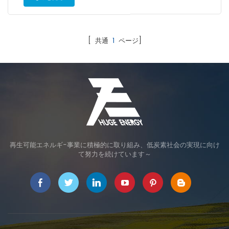
のリプレース案件や浮体式洋上風力についてはそれぞれ16円/kWh、
究所（ISFH）が試験および認証を行ったという。 今回変換効率
36円/kWhで、2019年度から据え置きとなった。着床式洋上風力は、
23.81％を記録した多結晶セルは、157x157mm、表面積246.44平方
入札制度によって価格を決定する。なお、その他の水力や地熱につい
センチメートルのn型P5（キャストモノ）シリコン・ウエハーを用
ては、これまでと同じ価格となっている。...
い、PASCon（パッシベーション・コンタクト）技術を利用して製造
[ 共通
1
ページ]
されたもの。 同社は独自のP5技術を用いた製品の開発を勧めてお
り、2019年4月に当時の世界記録である変換効率22.28％を記録して
いる、同年9月には22.80％を達成し、世界記録の更新を続けている
再生可能エネルギ-事業に積極的に取り組み、低炭素社会の実現に向け
て努力を続けています～