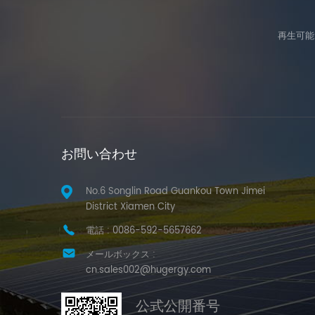
再生可能
お問い合わせ
No.6 Songlin Road Guankou Town Jimei
District Xiamen City
電話 :
0086-592-5657662
メールボックス :
cn.sales002@hugergy.com
公式公開番号