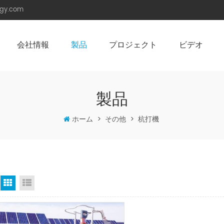
rgy.com
会社情報
製品
プロジェクト
ビデオ
角度調整可能架台（陸屋根用）
ソーラーカーポート （防水型）
製品
ホーム
>
その他
>
杭打機
グリッドビュー
リストビュー