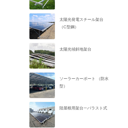
太陽光発電スチール架台
（C型鋼）
太陽光傾斜地架台
ソーラーカーポート （防水
型）
陸屋根用架台—バラスト式