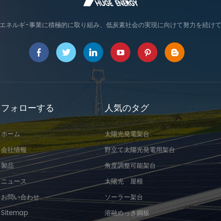
エネルギ-事業に積極的に取り組み、低炭素社会の実現に向けて努力を続け
フォローする
人気のタグ
ホーム
太陽光発電架台
会社情報
野立て太陽光発電用架台
製品
角度調整可能架台
ニュース
太陽光 屋根
お問い合わせ
ソーラー架台
Sitemap
溶融めっき鋼板