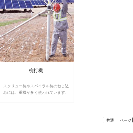
杭打機
スクリュー杭やスパイラル杭のねじ込
みには、重機が多く使われています、
傾斜地等のような複雑な地盤に、重機
が現場に入れない低圧案件の現場に、
HUGEは使う便利のミニーハンドオーガ
ーを提供可能です。
[ 共通
1
ページ