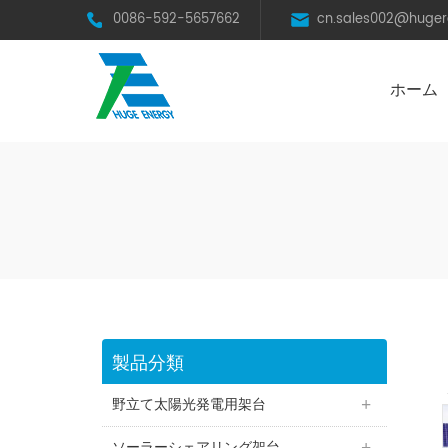
0086-592-5657662
cn.sales002@huge
ホーム
太陽光発電スチール架台（C型鋼）
BRオールアルミニウム合金架台
フレームレスモジュール用架台
営農型ソーラーシェアリング
製品分類
野立て太陽光発電用架台
ソーラーシェアリング架台