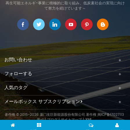
再生可能エネルギ-事業に積極的に取り組み、低炭素社会の実現に向け
て努力を続けています～
お問い合わせ
フォローする
人気のタグ
メールボックス サブスクリプション>
著作権 © 2015-2026 厦门友巨新能源股份有限公司.著作権
闽ICP备17027113
号-1
|
ブログ
|
サイトマップ
|
XML