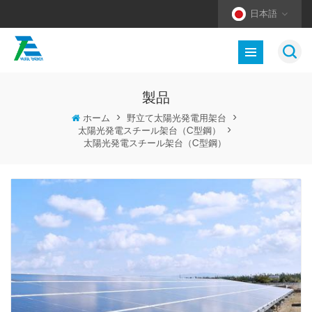
日本語
製品
ホーム
>
野立て太陽光発電用架台
>
太陽光発電スチール架台（C型鋼）
>
太陽光発電スチール架台（C型鋼）