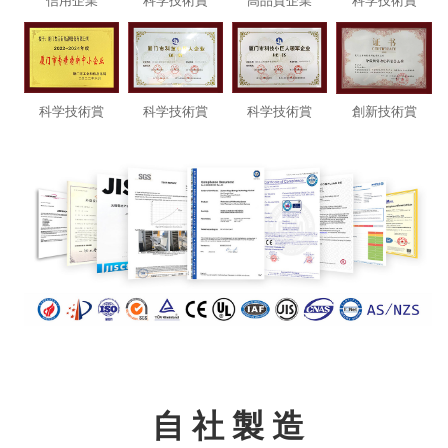
信用企業
科
学技術
賞
高品
質企業
科学
技術賞
科学技
術賞
科学技
術賞
科
学技術賞
創新技
術賞
自 社 製 造