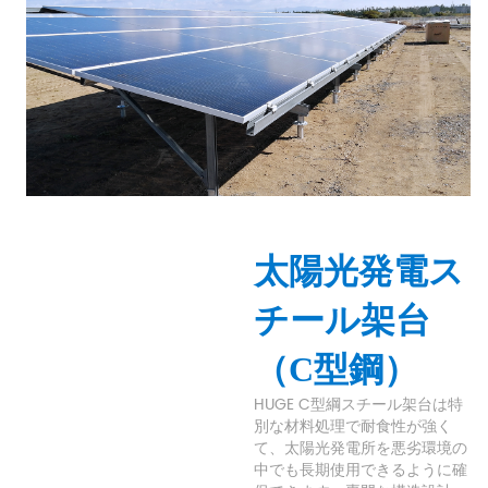
太陽光発電ス
チール架台
（C型鋼）
HUGE C型綱スチール架台は特
別な材料処理で耐食性が強く
て、太陽光発電所を悪劣環境の
中でも長期使用できるように確