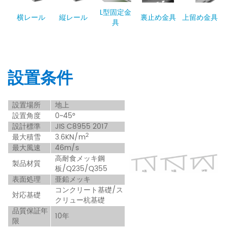
L型固定金
横レール
縦レール
裏止め金具
上留め金具
具
設置条件
設
置場所
地上
設置角度
0~45°
設計標準
JIS C8955 2017
2
最大積雪
3.6KN/m
最大風速
46m/s
高耐食メッキ鋼
製品材質
板/Q235/Q355
表面処理
亜鉛メッキ
コンクリート基礎/ス
対応基礎
クリュー杭基礎
品質保証年
10年
限