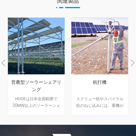
関連製品
営農型ソーラーシェアリ
杭打機
ング
HUGEは日本全国範囲で
スクリュー杭やスパイラル
30MW以上のソーラーシェ
杭のねじ込みには、重機が
アリング実績を持ちます、
多く使われています、傾斜
植物特徴によって柔軟的に
地等のような複雑な地盤
調整できる架台を開発し
に、重機が現場に入れない
て、太陽光パネルの影が夏
低圧案件の現場に、HUGEは