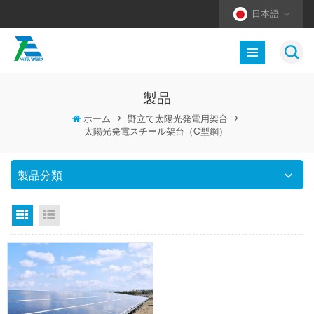
日本語
製品
ホーム
>
野立て太陽光発電用架台
>
太陽光発電スチール架台（C型鋼）
製品分類
グリッドビュー
リストビュー