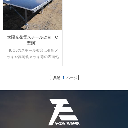
太陽光発電スチール架台（C
型鋼）
HUGEのスチール架台は亜鉛メ
ッキや高耐食メッキ等の表面処
理をして、通常よりは錆に強
い。 高耐食スチールを用いた軽
量鉄骨構造で、スパンを最大化
[ 共通
1
ページ]
し、基礎数を抑えたご提案が可
能です。他の材質に比べ値段が
安いです。