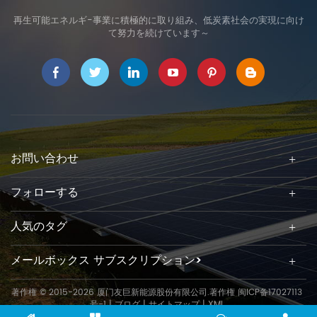
再生可能エネルギ-事業に積極的に取り組み、低炭素社会の実現に向け
て努力を続けています～
お問い合わせ
フォローする
人気のタグ
メールボックス サブスクリプション>
著作権 © 2015-2026 厦门友巨新能源股份有限公司.著作権
闽ICP备17027113
号-1
|
ブログ
|
サイトマップ
|
XML