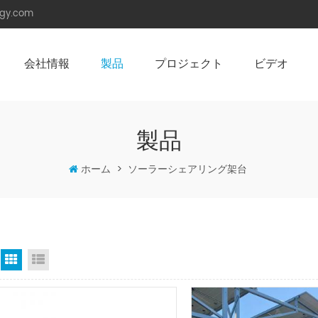
rgy.com
会社情報
製品
プロジェクト
ビデオ
角度調整可能架台（陸屋根用）
ソーラーカーポート （防水型）
製品
ホーム
>
ソーラーシェアリング架台
グリッドビュー
リストビュー