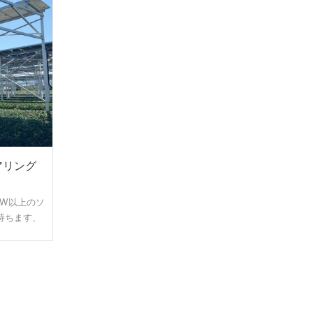
アリング
MW以上のソ
持ちます、
調整できる
ネルの影が
者を守りま
経済収益を
]
良い評判を