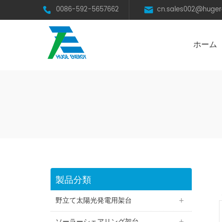
0086-592-5657662
cn.sales002@huge
ホーム
太陽光発電スチール架台（C型鋼）
BRオールアルミニウム合金架台
フレームレスモジュール用架台
営農型ソーラーシェアリング
製品分類
野立て太陽光発電用架台
ソーラーシェアリング架台