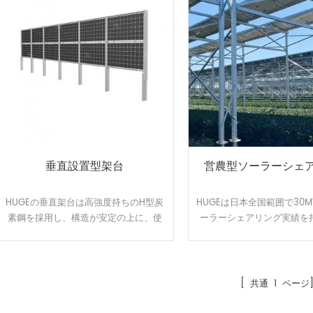
垂直設置型架台
営農型ソーラーシェ
HUGEの垂直架台は高強度持ちのH型炭
HUGEは日本全国範囲で30
素鋼を採用し、構造が安定の上に、使
ーラーシェアリング実績を
用寿命が長いです。90°の垂直設計で設
植物特徴によって柔軟的に
置に当たって広いスペースを必要とし
架台を開発して、太陽光パ
ないため、耕作、放牧など土地を有効
夏の高温から作物や耕作
活用できます。窓式の取付は外観が美
す。農地資源の有効活用と
[ 共通
1
ページ
しいだけでなく、施工時間を大幅に削
アップするのはお客様から
減する可能です。
貰いました。