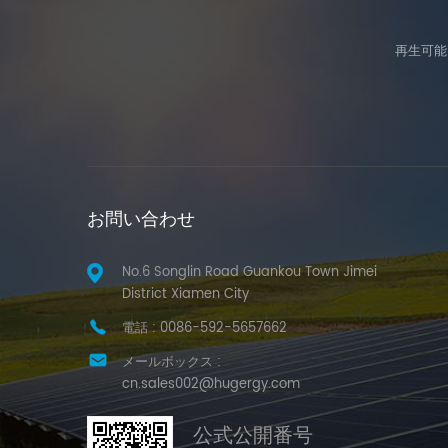
再生可能
お問い合わせ
No.6 Songlin Road Guankou Town Jimei
District Xiamen City
電話 :
0086-592-5657662
メールボックス :
cn.sales002@hugergy.com
公式公開番号