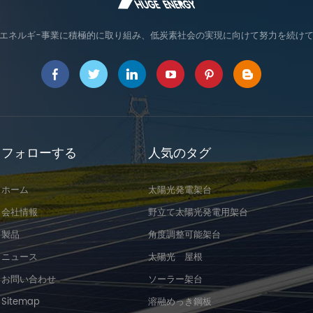
エネルギ-事業に積極的に取り組み、低炭素社会の実現に向けて努力を続け
フォローする
人気のタグ
ホーム
太陽光発電架台
会社情報
野立て太陽光発電用架台
製品
角度調整可能架台
ニュース
太陽光 屋根
お問い合わせ
ソーラー架台
Sitemap
溶融めっき鋼板