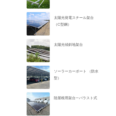
太陽光発電スチール架台
（C型鋼）
太陽光傾斜地架台
ソーラーカーポート （防水
型）
陸屋根用架台—バラスト式