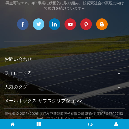
再生可能エネルギ-事業に積極的に取り組み、低炭素社会の実現に向け
て努力を続けています～
お問い合わせ
フォローする
人気のタグ
メールボックス サブスクリプション>
著作権 © 2015-2026 厦门友巨新能源股份有限公司.著作権
闽ICP备17027113
号-1
|
ブログ
|
サイトマップ
|
XML