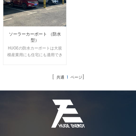
ソーラーカーポート （防水
型）
HUGEの防水カーポートは大規
模産業用にも住宅にも適用でき
ます。駐車スベースで発電や売
電が可能になり、電気代の節約
になります。太陽光の発電力を
[ 共通
1
ページ]
維持しながら、雨の日の水漏れ
に悩む事もなくなります。