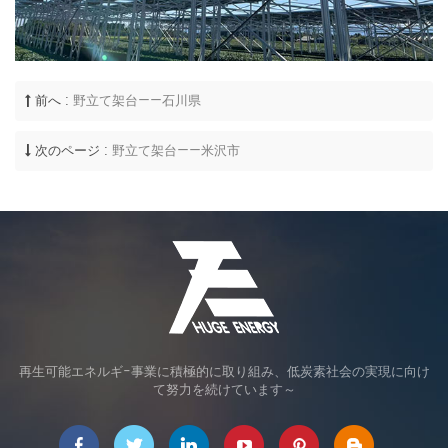
前へ :
野立て架台——石川県
次のページ :
野立て架台——米沢市
再生可能エネルギ-事業に積極的に取り組み、低炭素社会の実現に向け
て努力を続けています～