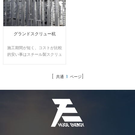
グランドスクリュー杭
施工期間が短く、コストが比較
的安い事はスチール製スクリュ
ー杭を利用した工法が主流にな
ってきた理由になります。
HUGE自社製造する杭は日本全
[ 共通
1
ページ]
国範囲で利用され、案件の条件
によってオーダーメイドで設
計、製造可能です。