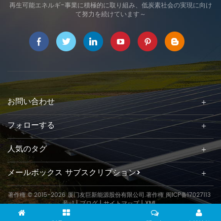
再生可能エネルギ-事業に積極的に取り組み、低炭素社会の実現に向け
て努力を続けています～
お問い合わせ
フォローする
人気のタグ
メールボックス サブスクリプション>
著作権 © 2015-2026 厦门友巨新能源股份有限公司.著作権
闽ICP备17027113
号-1
|
ブログ
|
サイトマップ
|
XML