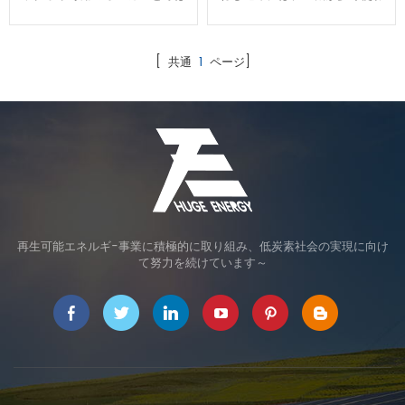
れるアタッチメントが必要で
れています、傾斜地等のような
す、このアタッチメントはスク
複雑な地盤に、重機が現場に入
リュー杭によって其々の形があ
れない低圧案件の現場に、
[ 共通
1
ページ]
ります、HUGEの杭と合わせて
HUGEは使う便利のミニーハン
アタッチメントは提供可能で、
ドオーガーを提供可能です。
お客様は利用している杭に合わ
せてアタッチメントを設計製造
可能です。
再生可能エネルギ-事業に積極的に取り組み、低炭素社会の実現に向け
て努力を続けています～