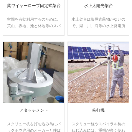
柔ワイヤーロープ固定式架台
水上太陽光架台
空間を有効利用するのために、
水上架台は影屋遮蔽物がないの
荒山、坂地、池と林地等のスパ
で、湖、川、海等の水上発電所
ンが広い必要な場所で、前後と
に適用。貯水量減少や水質汚
左右の方向でも自由的に架台を
染、アオコ繁茂を抑制できま
設置できるように、柔ワイヤー
す。土地代が安く、土地を有効
ロープ固定式架台をお勧めま
活用できます。
す。掛ける、引く、支えるの特
有固定方式で、既存の架台より
対応できる範囲はよく改善でき
ます。
アタッチメント
杭打機
スクリュー杭を打ち込み為にバ
スクリュー杭やスパイラル杭の
ックホウ専用のオーガーと呼ば
ねじ込みには、重機が多く使わ