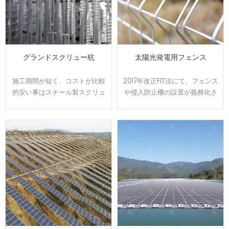
グランドスクリュー杭
太陽光発電用フェンス
施工期間が短く、コストが比較
2017年改正FIT法にて、フェンス
的安い事はスチール製スクリュ
や侵入防止柵の設置が義務化さ
ー杭を利用した工法が主流にな
れました、HUGEは其々のフェ
ってきた理由になります。
ンスを取り扱っております。お
HUGE自社製造する杭は日本全
客様の要求に合わせてオーダー
国範囲で利用され、案件の条件
メイドで設計、製造可能です。
によってオーダーメイドで設
計、製造可能です。